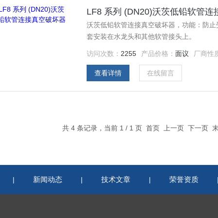
LF8 系列 (DN20)沃茨低铅软管
沃茨低铅软管连接真空破坏器，功能：防止
套安装在水龙头和其他软管接头上。
访问次数：
2255
产品价格：
面议
厂商性
查看详情
在线留言
共 4 条记录，当前 1 / 1 页 首页 上一页 下一页
新闻动态
技术文章
荣誉资质
|
|
|