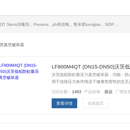
ris消毒剂，Presens，ph和溶氧，鲁米星lumiglas，SIDPH露点仪，进口气体分析仪
茨真空破坏器
LF800M4QT (DN15-DN50
沃茨低铅防虹吸压力真空破坏器，功能：防
用于连续压力条件情况下健康危害性的交叉
访问次数：
1483
产品价格：
面议
厂商性
查看详情
在线留言