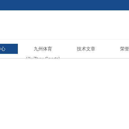
中心
九州体育
技术文章
荣
(JiuZhou Sports)
官方网站