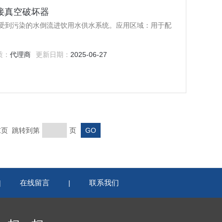
连接真空破坏器
受到污染的水倒流进饮用水供水系统。应用区域：用于配
质：
代理商
更新日期：
2025-06-27
 末页 跳转到第
页
在线留言
联系我们
|
|