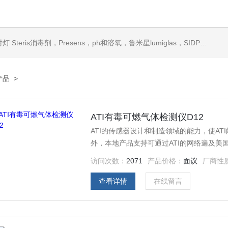
ris消毒剂，Presens，ph和溶氧，鲁米星lumiglas，SIDPH露点仪，进口气体分析仪
产品
>
ATI有毒可燃气体检测仪D12
ATI的传感器设计和制造领域的能力，使A
外，本地产品支持可通过ATI的网络遍及美国
访问次数：
2071
产品价格：
面议
厂商性
查看详情
在线留言