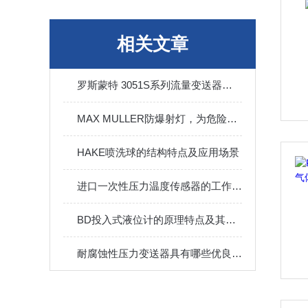
相关文章
罗斯蒙特 3051S系列流量变送器安装指南
MAX MULLER防爆射灯，为危险环境提供高效照明解决方案
HAKE喷洗球的结构特点及应用场景
进口一次性压力温度传感器的工作原理和使用时的注意事项
BD投入式液位计的原理特点及其应用领域介绍
耐腐蚀性压力变送器具有哪些优良性能？日常应怎样保养？