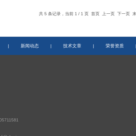
共 5 条记录，当前 1 / 1 页 首页 上一页 下一页
新闻动态
技术文章
荣誉资质
|
|
|
5711581