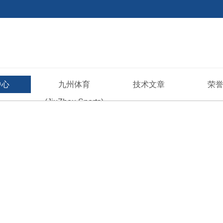
中心
九州体育
技术文章
荣
(JiuZhou Sports)
官方网站