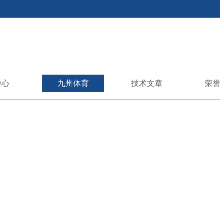
中心
九州体育
技术文章
荣
(JiuZhou Sports)
官方网站